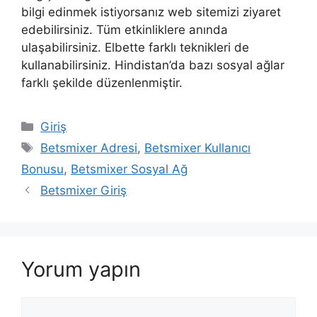
bilgi edinmek istiyorsanız web sitemizi ziyaret
edebilirsiniz. Tüm etkinliklere anında
ulaşabilirsiniz. Elbette farklı teknikleri de
kullanabilirsiniz. Hindistan’da bazı sosyal ağlar
farklı şekilde düzenlenmiştir.
Kategoriler
Giriş
Etiketler
Betsmixer Adresi
,
Betsmixer Kullanıcı
Bonusu
,
Betsmixer Sosyal Ağ
Betsmixer Giriş
Yorum yapın
Yorum