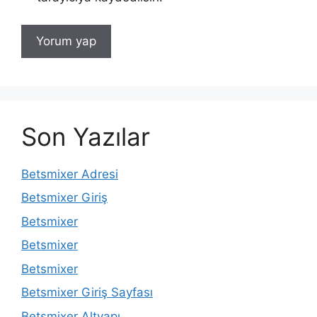
Son Yazılar
Betsmixer Adresi
Betsmixer Giriş
Betsmixer
Betsmixer
Betsmixer
Betsmixer Giriş Sayfası
Betsmixer Altyapı