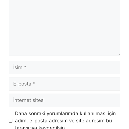
İsim
E-
posta
İnternet
sitesi
Daha sonraki yorumlarımda kullanılması için
adım, e-posta adresim ve site adresim bu
tarayıcıya kaydedilsin.