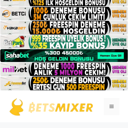
İçeriğe
atla
Menü