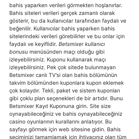
bahis yaparken verileri görmekten hoşlanırlar.
Bahis siteleri verileri gerçek zamanlı olarak
gösterir, bu da kullanıcılar tarafından faydalı ve
beğenilir. Kullanıcılar bahis yaparken bahis
sitelerindeki verileri görebilirler ve bu onlar için
faydalı ve keyiflidir.
Betsmixer kullanıcı
bonusu
menüsünden maçı olduğu gibi
izleyebilirsiniz. Kuponu kullanarak maçı
izleyebilirsiniz. Pek çok sitede bulunmayan
Betsmixer canlı TV’si olan bahis bölümünün
takvim bölümünden kuponlara kupon eklemek
çok kolaydır. Tekli, paket ve sistem kuponları
gibi çoklu plan seçenekleri de bir artıdır. Bunu
Betsmixer Kayıt Kuponuna girin. Site size
oynayabileceğiniz ve bahis oynayabileceğiniz
casino oyunlarının kurallarını anlatıyor. Bu
sayfayı görmek için web sitesine gidin. Bahis
seçiminizi tamamlamak için ihtiyacınız olan tüm