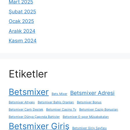
Mart 2025
Şubat 2025
Ocak 2025
Aralık 2024
Kasım 2024
Etiketler
Betsmixer
Betsmixer Adresi
Bets Mixer
Betsmixer Altyapı
Betsmixer Bahis Oranları
Betsmixer Bonus
Betsmixer Canlı Destek
Betsmixer Casino Tv
Betsmixer Cazip Bonusları
Betsmixer Dünya Çapında Bahisler
Betsmixer E-spor Müsabakaları
Betsmixer Giriş
Betsmixer Giriş Sayfası