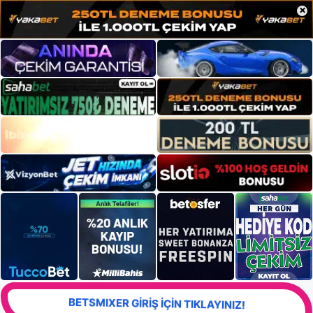
×
BETSMIXER GİRİŞ İÇİN TIKLAYINIZ!