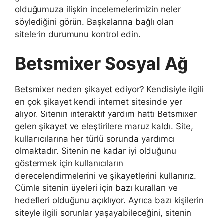
olduğumuza ilişkin incelemelerimizin neler
söylediğini görün. Başkalarına bağlı olan
sitelerin durumunu kontrol edin.
Betsmixer Sosyal Ağ
Betsmixer neden şikayet ediyor? Kendisiyle ilgili
en çok şikayet kendi internet sitesinde yer
alıyor. Sitenin interaktif yardım hattı Betsmixer
gelen şikayet ve eleştirilere maruz kaldı. Site,
kullanıcılarına her türlü sorunda yardımcı
olmaktadır. Sitenin ne kadar iyi olduğunu
göstermek için kullanıcıların
derecelendirmelerini ve şikayetlerini kullanırız.
Cümle sitenin üyeleri için bazı kuralları ve
hedefleri olduğunu açıklıyor. Ayrıca bazı kişilerin
siteyle ilgili sorunlar yaşayabileceğini, sitenin