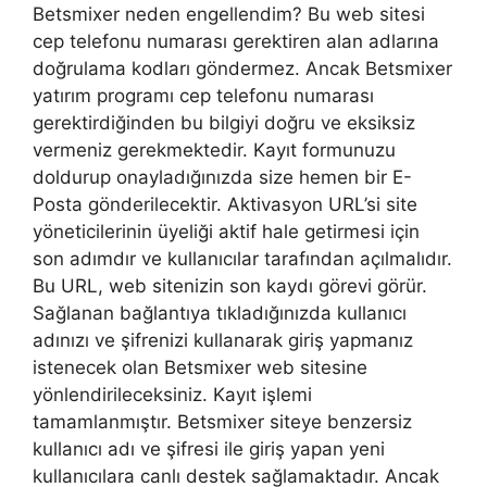
Betsmixer neden engellendim? Bu web sitesi
cep telefonu numarası gerektiren alan adlarına
doğrulama kodları göndermez. Ancak Betsmixer
yatırım programı cep telefonu numarası
gerektirdiğinden bu bilgiyi doğru ve eksiksiz
vermeniz gerekmektedir. Kayıt formunuzu
doldurup onayladığınızda size hemen bir E-
Posta gönderilecektir. Aktivasyon URL’si site
yöneticilerinin üyeliği aktif hale getirmesi için
son adımdır ve kullanıcılar tarafından açılmalıdır.
Bu URL, web sitenizin son kaydı görevi görür.
Sağlanan bağlantıya tıkladığınızda kullanıcı
adınızı ve şifrenizi kullanarak giriş yapmanız
istenecek olan Betsmixer web sitesine
yönlendirileceksiniz. Kayıt işlemi
tamamlanmıştır. Betsmixer siteye benzersiz
kullanıcı adı ve şifresi ile giriş yapan yeni
kullanıcılara canlı destek sağlamaktadır. Ancak