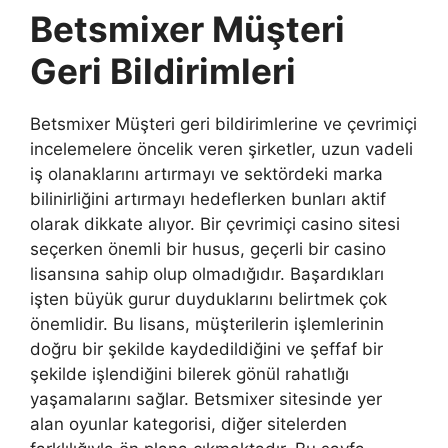
Betsmixer Müşteri
Geri Bildirimleri
Betsmixer Müşteri geri bildirimlerine ve çevrimiçi
incelemelere öncelik veren şirketler, uzun vadeli
iş olanaklarını artırmayı ve sektördeki marka
bilinirliğini artırmayı hedeflerken bunları aktif
olarak dikkate alıyor. Bir çevrimiçi casino sitesi
seçerken önemli bir husus, geçerli bir casino
lisansına sahip olup olmadığıdır. Başardıkları
işten büyük gurur duyduklarını belirtmek çok
önemlidir. Bu lisans, müşterilerin işlemlerinin
doğru bir şekilde kaydedildiğini ve şeffaf bir
şekilde işlendiğini bilerek gönül rahatlığı
yaşamalarını sağlar. Betsmixer sitesinde yer
alan oyunlar kategorisi, diğer sitelerden