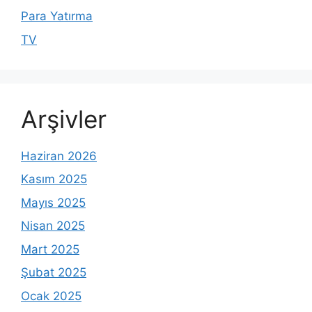
Para Yatırma
TV
Arşivler
Haziran 2026
Kasım 2025
Mayıs 2025
Nisan 2025
Mart 2025
Şubat 2025
Ocak 2025