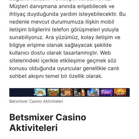
Müşteri danışmana anında erişebilecek ve
ihtiyaç duyduğunda yardım isteyebilecektir. Bu
nedenle mevcut durumumuza ilişkin mobil
iletişim bilgilerini telefon görüşmeleri yoluyla
sunabiliyoruz. Ara yüzümüz, kolay iletişim ve
bilgiye erişime olanak sağlayacak şekilde
kullanıcı dostu olarak tasarlanmıştır. Web
sitelerindeki içerikle etkileşime geçmek söz
konusu olduğunda oyuncular genellikle canlı
sohbet akışını temel bir özellik olarak.
Betsmixer Casino Aktiviteleri
Betsmixer Casino
Aktiviteleri