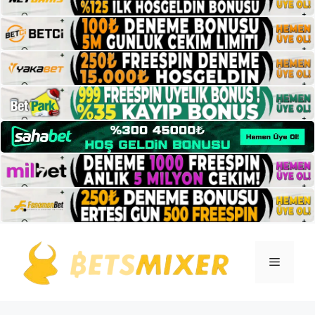
İçeriğe
atla
Menü