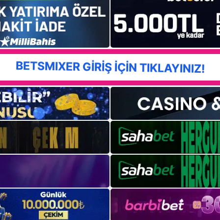
BETSMIXER GİRİŞ İÇİN TIKLAYINIZ!