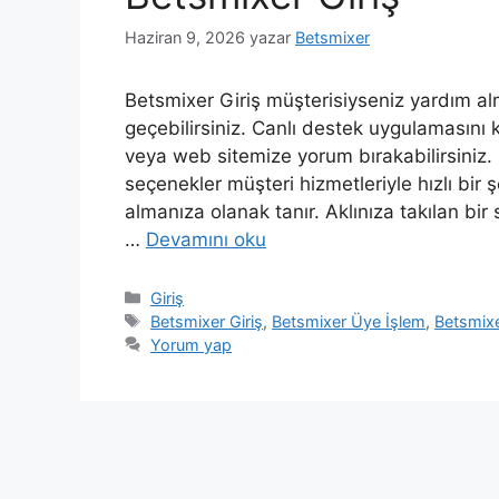
Haziran 9, 2026
yazar
Betsmixer
Betsmixer Giriş müşterisiyseniz yardım alma
geçebilirsiniz. Canlı destek uygulamasını k
veya web sitemize yorum bırakabilirsiniz.
seçenekler müşteri hizmetleriyle hızlı bir 
almanıza olanak tanır. Aklınıza takılan bir 
…
Devamını oku
Kategoriler
Giriş
Etiketler
Betsmixer Giriş
,
Betsmixer Üye İşlem
,
Betsmix
Yorum yap