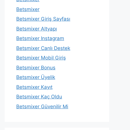
Betsmixer
Betsmixer Giriş Sayfası
Betsmixer Altyapı
Betsmixer Instagram
Betsmixer Canlı Destek
Betsmixer Mobil Giriş
Betsmixer Bonus
Betsmixer Üyelik
Betsmixer Kayıt
Betsmixer Kaç Oldu
Betsmixer Güvenilir Mi