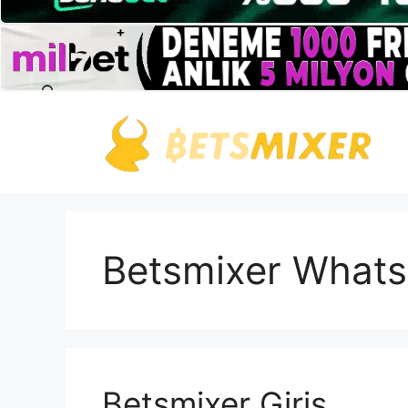
İçeriğe
atla
Betsmixer Whats
Betsmixer Giriş