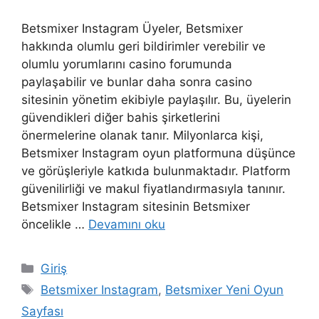
Betsmixer Instagram Üyeler, Betsmixer
hakkında olumlu geri bildirimler verebilir ve
olumlu yorumlarını casino forumunda
paylaşabilir ve bunlar daha sonra casino
sitesinin yönetim ekibiyle paylaşılır. Bu, üyelerin
güvendikleri diğer bahis şirketlerini
önermelerine olanak tanır. Milyonlarca kişi,
Betsmixer Instagram oyun platformuna düşünce
ve görüşleriyle katkıda bulunmaktadır. Platform
güvenilirliği ve makul fiyatlandırmasıyla tanınır.
Betsmixer Instagram sitesinin Betsmixer
öncelikle …
Devamını oku
Kategoriler
Giriş
Etiketler
Betsmixer Instagram
,
Betsmixer Yeni Oyun
Sayfası