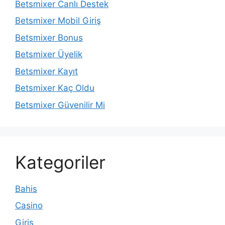
Betsmixer Canlı Destek
Betsmixer Mobil Giriş
Betsmixer Bonus
Betsmixer Üyelik
Betsmixer Kayıt
Betsmixer Kaç Oldu
Betsmixer Güvenilir Mi
Kategoriler
Bahis
Casino
Giriş