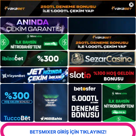
×
BETSMIXER GİRİŞ İÇİN TIKLAYINIZ!