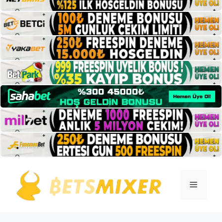
İçeriğe
atla
Menü