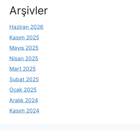
Arşivler
Haziran 2026
Kasım 2025
Mayıs 2025
Nisan 2025
Mart 2025
Şubat 2025
Ocak 2025
Aralık 2024
Kasım 2024