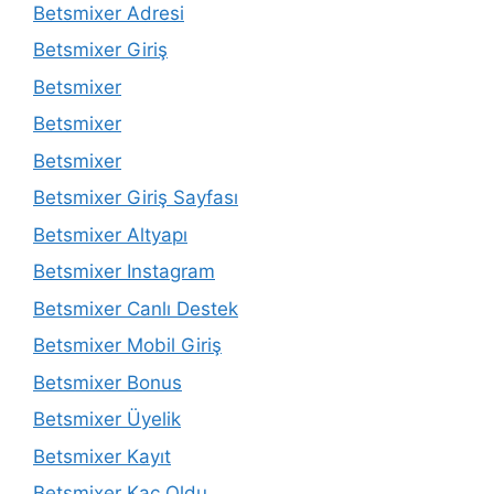
Betsmixer Adresi
Betsmixer Giriş
Betsmixer
Betsmixer
Betsmixer
Betsmixer Giriş Sayfası
Betsmixer Altyapı
Betsmixer Instagram
Betsmixer Canlı Destek
Betsmixer Mobil Giriş
Betsmixer Bonus
Betsmixer Üyelik
Betsmixer Kayıt
Betsmixer Kaç Oldu