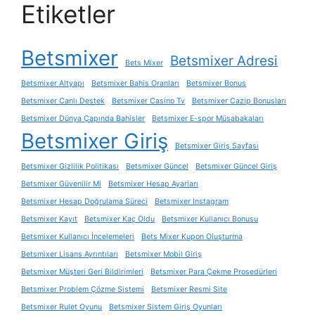
Etiketler
Betsmixer
Betsmixer Adresi
Bets Mixer
Betsmixer Altyapı
Betsmixer Bahis Oranları
Betsmixer Bonus
Betsmixer Canlı Destek
Betsmixer Casino Tv
Betsmixer Cazip Bonusları
Betsmixer Dünya Çapında Bahisler
Betsmixer E-spor Müsabakaları
Betsmixer Giriş
Betsmixer Giriş Sayfası
Betsmixer Gizlilik Politikası
Betsmixer Güncel
Betsmixer Güncel Giriş
Betsmixer Güvenilir Mi
Betsmixer Hesap Ayarları
Betsmixer Hesap Doğrulama Süreci
Betsmixer Instagram
Betsmixer Kayıt
Betsmixer Kaç Oldu
Betsmixer Kullanıcı Bonusu
Betsmixer Kullanıcı İncelemeleri
Bets Mixer Kupon Oluşturma
Betsmixer Lisans Ayrıntıları
Betsmixer Mobil Giriş
Betsmixer Müşteri Geri Bildirimleri
Betsmixer Para Çekme Prosedürleri
Betsmixer Problem Çözme Sistemi
Betsmixer Resmi Site
Betsmixer Rulet Oyunu
Betsmixer Sistem Giriş Oyunları