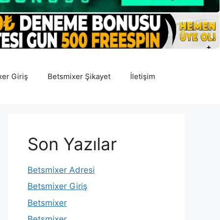
er Giriş
Betsmixer Şikayet
İletişim
Son Yazılar
Betsmixer Adresi
Betsmixer Giriş
Betsmixer
Betsmixer