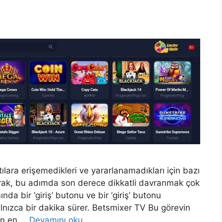
ara erişemedikleri ve yararlanamadıkları için bazı
rak, bu adımda son derece dikkatli davranmak çok
da bir ‘giriş’ butonu ve bir ‘giriş’ butonu
lnızca bir dakika sürer. Betsmixer TV Bu görevin
izin en …
Devamını oku