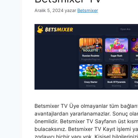
Aralık 5, 2024
yazar
Betsmixer
Betsmixer TV Üye olmayanlar tüm bağlantıl
avantajlardan yararlanamazlar. Sonuç ola
önemlidir. Betsmixer TV Sayfanın üst kısmın
bulacaksınız. Betsmixer TV Kayıt işlemi ya
zorlayıcı hiçbir yanı yok. Kişisel bilgilerin