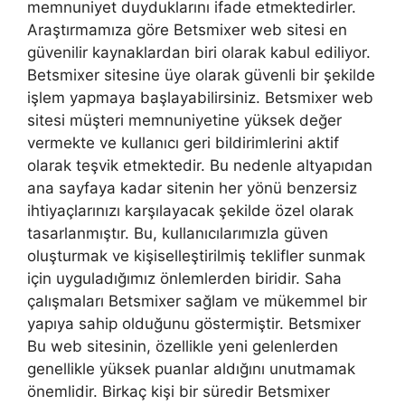
memnuniyet duyduklarını ifade etmektedirler.
Araştırmamıza göre Betsmixer web sitesi en
güvenilir kaynaklardan biri olarak kabul ediliyor.
Betsmixer sitesine üye olarak güvenli bir şekilde
işlem yapmaya başlayabilirsiniz. Betsmixer web
sitesi müşteri memnuniyetine yüksek değer
vermekte ve kullanıcı geri bildirimlerini aktif
olarak teşvik etmektedir. Bu nedenle altyapıdan
ana sayfaya kadar sitenin her yönü benzersiz
ihtiyaçlarınızı karşılayacak şekilde özel olarak
tasarlanmıştır. Bu, kullanıcılarımızla güven
oluşturmak ve kişiselleştirilmiş teklifler sunmak
için uyguladığımız önlemlerden biridir. Saha
çalışmaları Betsmixer sağlam ve mükemmel bir
yapıya sahip olduğunu göstermiştir. Betsmixer
Bu web sitesinin, özellikle yeni gelenlerden
genellikle yüksek puanlar aldığını unutmamak
önemlidir. Birkaç kişi bir süredir Betsmixer