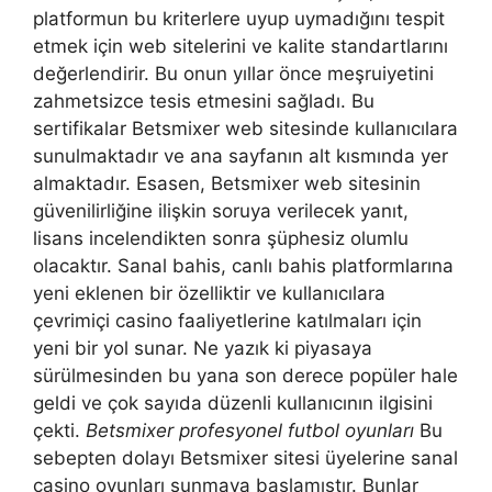
platformun bu kriterlere uyup uymadığını tespit
etmek için web sitelerini ve kalite standartlarını
değerlendirir. Bu onun yıllar önce meşruiyetini
zahmetsizce tesis etmesini sağladı. Bu
sertifikalar Betsmixer web sitesinde kullanıcılara
sunulmaktadır ve ana sayfanın alt kısmında yer
almaktadır. Esasen, Betsmixer web sitesinin
güvenilirliğine ilişkin soruya verilecek yanıt,
lisans incelendikten sonra şüphesiz olumlu
olacaktır. Sanal bahis, canlı bahis platformlarına
yeni eklenen bir özelliktir ve kullanıcılara
çevrimiçi casino faaliyetlerine katılmaları için
yeni bir yol sunar. Ne yazık ki piyasaya
sürülmesinden bu yana son derece popüler hale
geldi ve çok sayıda düzenli kullanıcının ilgisini
çekti.
Betsmixer profesyonel futbol oyunları
Bu
sebepten dolayı Betsmixer sitesi üyelerine sanal
casino oyunları sunmaya başlamıştır. Bunlar