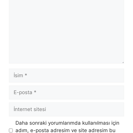
Yorum
İsim
E-
posta
İnternet
sitesi
Daha sonraki yorumlarımda kullanılması için
adım, e-posta adresim ve site adresim bu