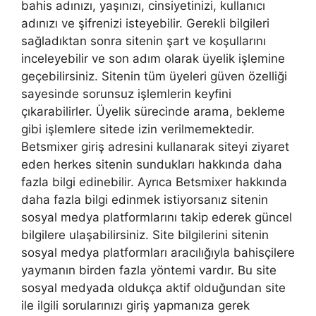
bahis adınızı, yaşınızı, cinsiyetinizi, kullanıcı
adınızı ve şifrenizi isteyebilir. Gerekli bilgileri
sağladıktan sonra sitenin şart ve koşullarını
inceleyebilir ve son adım olarak üyelik işlemine
geçebilirsiniz. Sitenin tüm üyeleri güven özelliği
sayesinde sorunsuz işlemlerin keyfini
çıkarabilirler. Üyelik sürecinde arama, bekleme
gibi işlemlere sitede izin verilmemektedir.
Betsmixer giriş adresini kullanarak siteyi ziyaret
eden herkes sitenin sundukları hakkında daha
fazla bilgi edinebilir. Ayrıca Betsmixer hakkında
daha fazla bilgi edinmek istiyorsanız sitenin
sosyal medya platformlarını takip ederek güncel
bilgilere ulaşabilirsiniz. Site bilgilerini sitenin
sosyal medya platformları aracılığıyla bahisçilere
yaymanın birden fazla yöntemi vardır. Bu site
sosyal medyada oldukça aktif olduğundan site
ile ilgili sorularınızı giriş yapmanıza gerek