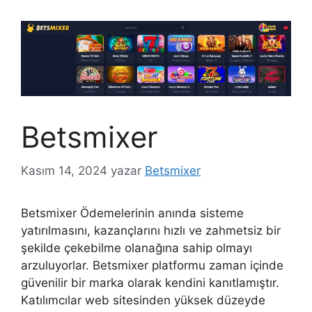
Betsmixer
Kasım 14, 2024
yazar
Betsmixer
Betsmixer Ödemelerinin anında sisteme
yatırılmasını, kazançlarını hızlı ve zahmetsiz bir
şekilde çekebilme olanağına sahip olmayı
arzuluyorlar. Betsmixer platformu zaman içinde
güvenilir bir marka olarak kendini kanıtlamıştır.
Katılımcılar web sitesinden yüksek düzeyde