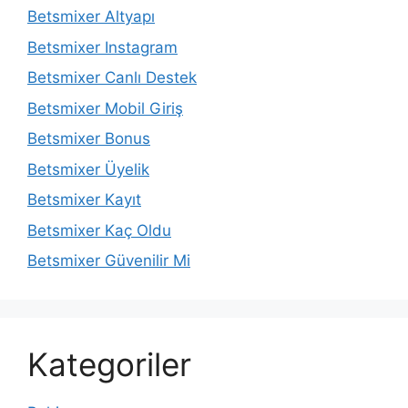
Betsmixer Altyapı
Betsmixer Instagram
Betsmixer Canlı Destek
Betsmixer Mobil Giriş
Betsmixer Bonus
Betsmixer Üyelik
Betsmixer Kayıt
Betsmixer Kaç Oldu
Betsmixer Güvenilir Mi
Kategoriler