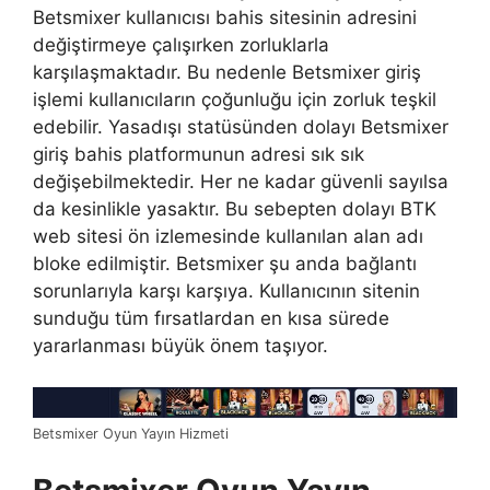
Betsmixer kullanıcısı bahis sitesinin adresini
değiştirmeye çalışırken zorluklarla
karşılaşmaktadır. Bu nedenle Betsmixer giriş
işlemi kullanıcıların çoğunluğu için zorluk teşkil
edebilir. Yasadışı statüsünden dolayı Betsmixer
giriş bahis platformunun adresi sık sık
değişebilmektedir. Her ne kadar güvenli sayılsa
da kesinlikle yasaktır. Bu sebepten dolayı BTK
web sitesi ön izlemesinde kullanılan alan adı
bloke edilmiştir. Betsmixer şu anda bağlantı
sorunlarıyla karşı karşıya. Kullanıcının sitenin
sunduğu tüm fırsatlardan en kısa sürede
yararlanması büyük önem taşıyor.
Betsmixer Oyun Yayın Hizmeti