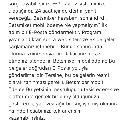
sorgulayabilirsiniz. E-Postanız sistemimize
ulaştığında 24 saat içinde derhal yanıt
vereceğiz. Betsmixer hesabımı sonlandırdı.
Betsmixer mobil ödeme Ne yapmalıyım? İlk
adım bir E-Posta göndermektir. Program
yayınlandıktan sonra web sitemize ek belgeler
sağlamanız istenebilir. Bunun sonucunda
oturma izninizi veya kimlik kartınızı ibraz
etmeniz istenebilir. Betsmixer mobil ödeme Bu
belgeler doğrudan E-Posta yoluyla
gönderilmelidir. Tersine, bu belgelerin resmî
olarak tanınması gerekir. Betsmixer mobil
ödeme Bu yetkinin meşruluğunu tesis ederek ve
platformda gerçek bir birey olduğunuzu
göstererek, yalnızca ağır bir suç işlemiş olmanız
halinde hesabınıza tekrar erişim
kazanabilirsiniz.