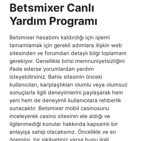
Betsmixer Canlı
Yardım Programı
Betsmixer hesabımı kaldırdığı için işlemi
tamamlamak için gerekli adımlara ilişkin web
sitesinden ve forumdan detaylı bilgi toplamam
gerekiyor. Genellikle birisi memnuniyetsizliğini
ifade ederse yorumlardan yardım
isteyebilirsiniz. Bahis sitesinin önceki
kullanıcıları, karşılaştıkları olumlu veya olumsuz
sonuçlarla ilgili deneyimlerini paylaşarak hem
yeni hem de deneyimli kullanıcılara rehberlik
sunacaktır. Betsmixer mobil casinosunu
inceleyerek casino sitesinin ele aldığı ve
ilgilenmediği konular hakkında kapsamlı bir
anlayışa sahip olacaksınız. Öncelikle ve en
önemlisi, bir şikâyetiniz varsa bunu ilgili