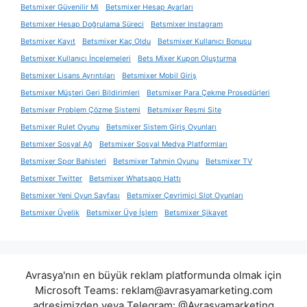
Betsmixer Güvenilir Mi
Betsmixer Hesap Ayarları
Betsmixer Hesap Doğrulama Süreci
Betsmixer Instagram
Betsmixer Kayıt
Betsmixer Kaç Oldu
Betsmixer Kullanıcı Bonusu
Betsmixer Kullanıcı İncelemeleri
Bets Mixer Kupon Oluşturma
Betsmixer Lisans Ayrıntıları
Betsmixer Mobil Giriş
Betsmixer Müşteri Geri Bildirimleri
Betsmixer Para Çekme Prosedürleri
Betsmixer Problem Çözme Sistemi
Betsmixer Resmi Site
Betsmixer Rulet Oyunu
Betsmixer Sistem Giriş Oyunları
Betsmixer Sosyal Ağ
Betsmixer Sosyal Medya Platformları
Betsmixer Spor Bahisleri
Betsmixer Tahmin Oyunu
Betsmixer TV
Betsmixer Twitter
Betsmixer Whatsapp Hattı
Betsmixer Yeni Oyun Sayfası
Betsmixer Çevrimiçi Slot Oyunları
Betsmixer Üyelik
Betsmixer Üye İşlem
Betsmixer Şikayet
Avrasya'nın en büyük reklam platformunda olmak için
Microsoft Teams:
reklam@avrasyamarketing.com
adresimizden veya Telegram: @Avrasyamarketing