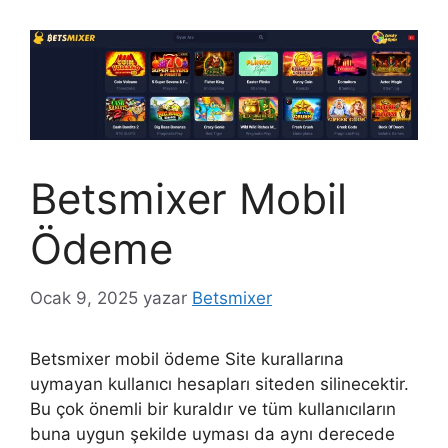
Betsmixer Mobil
Ödeme
Ocak 9, 2025
yazar
Betsmixer
Betsmixer mobil ödeme Site kurallarına
uymayan kullanıcı hesapları siteden silinecektir.
Bu çok önemli bir kuraldır ve tüm kullanıcıların
buna uygun şekilde uyması da aynı derecede