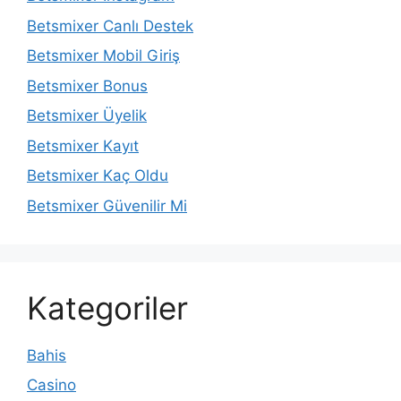
Betsmixer Canlı Destek
Betsmixer Mobil Giriş
Betsmixer Bonus
Betsmixer Üyelik
Betsmixer Kayıt
Betsmixer Kaç Oldu
Betsmixer Güvenilir Mi
Kategoriler
Bahis
Casino