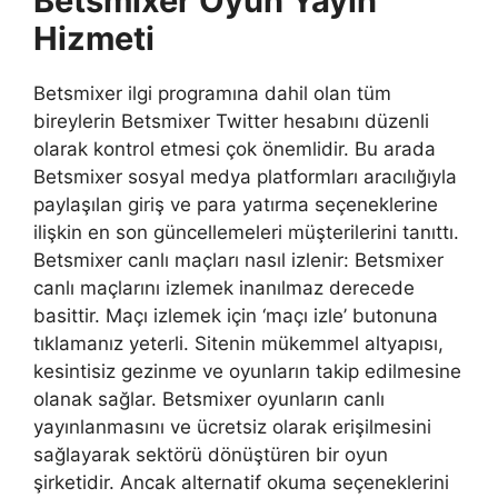
Betsmixer Oyun Yayın
Hizmeti
Betsmixer ilgi programına dahil olan tüm
bireylerin Betsmixer Twitter hesabını düzenli
olarak kontrol etmesi çok önemlidir. Bu arada
Betsmixer sosyal medya platformları aracılığıyla
paylaşılan giriş ve para yatırma seçeneklerine
ilişkin en son güncellemeleri müşterilerini tanıttı.
Betsmixer canlı maçları nasıl izlenir: Betsmixer
canlı maçlarını izlemek inanılmaz derecede
basittir. Maçı izlemek için ‘maçı izle’ butonuna
tıklamanız yeterli. Sitenin mükemmel altyapısı,
kesintisiz gezinme ve oyunların takip edilmesine
olanak sağlar. Betsmixer oyunların canlı
yayınlanmasını ve ücretsiz olarak erişilmesini
sağlayarak sektörü dönüştüren bir oyun
şirketidir. Ancak alternatif okuma seçeneklerini