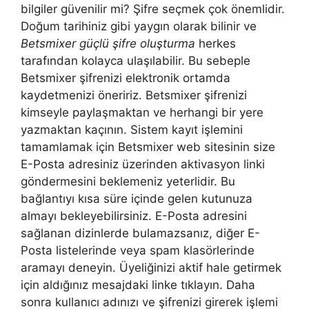
bilgiler güvenilir mi? Şifre seçmek çok önemlidir.
Doğum tarihiniz gibi yaygın olarak bilinir ve
Betsmixer güçlü şifre oluşturma
herkes
tarafından kolayca ulaşılabilir. Bu sebeple
Betsmixer şifrenizi elektronik ortamda
kaydetmenizi öneririz. Betsmixer şifrenizi
kimseyle paylaşmaktan ve herhangi bir yere
yazmaktan kaçının. Sistem kayıt işlemini
tamamlamak için Betsmixer web sitesinin size
E-Posta adresiniz üzerinden aktivasyon linki
göndermesini beklemeniz yeterlidir. Bu
bağlantıyı kısa süre içinde gelen kutunuza
almayı bekleyebilirsiniz. E-Posta adresini
sağlanan dizinlerde bulamazsanız, diğer E-
Posta listelerinde veya spam klasörlerinde
aramayı deneyin. Üyeliğinizi aktif hale getirmek
için aldığınız mesajdaki linke tıklayın. Daha
sonra kullanıcı adınızı ve şifrenizi girerek işlemi