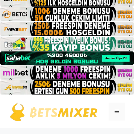
İçeriğe
atla
Menü