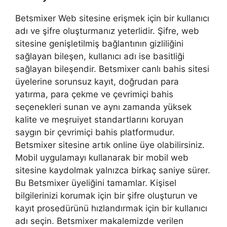
Betsmixer Web sitesine erişmek için bir kullanıcı
adı ve şifre oluşturmanız yeterlidir. Şifre, web
sitesine genişletilmiş bağlantının gizliliğini
sağlayan bileşen, kullanıcı adı ise basitliği
sağlayan bileşendir. Betsmixer canlı bahis sitesi
üyelerine sorunsuz kayıt, doğrudan para
yatırma, para çekme ve çevrimiçi bahis
seçenekleri sunan ve aynı zamanda yüksek
kalite ve meşruiyet standartlarını koruyan
saygın bir çevrimiçi bahis platformudur.
Betsmixer sitesine artık online üye olabilirsiniz.
Mobil uygulamayı kullanarak bir mobil web
sitesine kaydolmak yalnızca birkaç saniye sürer.
Bu Betsmixer üyeliğini tamamlar. Kişisel
bilgilerinizi korumak için bir şifre oluşturun ve
kayıt prosedürünü hızlandırmak için bir kullanıcı
adı seçin. Betsmixer makalemizde verilen