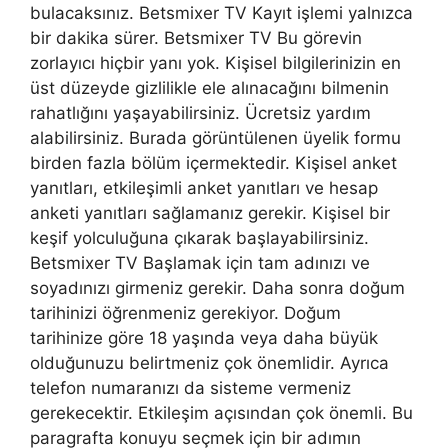
bulacaksınız. Betsmixer TV Kayıt işlemi yalnızca
bir dakika sürer. Betsmixer TV Bu görevin
zorlayıcı hiçbir yanı yok. Kişisel bilgilerinizin en
üst düzeyde gizlilikle ele alınacağını bilmenin
rahatlığını yaşayabilirsiniz. Ücretsiz yardım
alabilirsiniz. Burada görüntülenen üyelik formu
birden fazla bölüm içermektedir. Kişisel anket
yanıtları, etkileşimli anket yanıtları ve hesap
anketi yanıtları sağlamanız gerekir. Kişisel bir
keşif yolculuğuna çıkarak başlayabilirsiniz.
Betsmixer TV Başlamak için tam adınızı ve
soyadınızı girmeniz gerekir. Daha sonra doğum
tarihinizi öğrenmeniz gerekiyor. Doğum
tarihinize göre 18 yaşında veya daha büyük
olduğunuzu belirtmeniz çok önemlidir. Ayrıca
telefon numaranızı da sisteme vermeniz
gerekecektir. Etkileşim açısından çok önemli. Bu
paragrafta konuyu seçmek için bir adımın