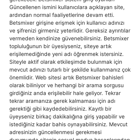
Güncellenen ismini kullanıcılara açıklayan site,
ardından normal faaliyetlerine devam etti.
Betsmixer girişine erişmek için kullanıcı adınızı
ve şifrenizi girmeniz yeterlidir. Gereksiz ayrıntılar
vermeden kendinize güvenebilirsiniz. Betsmixer
topluluğunun bir üyesiyseniz, siteye artık
erişilemediğinde yeni adı öğrenmek istersiniz.
Siteyle aktif olarak etkileşimde bulunmak için
mevcut adınızı tutarlı bir şekilde kullanmanız çok
önemlidir. Web sitesi artık Betsmixer bahisleri
olarak biliniyor ve herhangi bir arama sorgusu
girdiğiniz anda erişilebilir hale geliyor. Tekrar
tekrar aramanıza gerek kalmaması için adı
gerektiği gibi kaydedebilirsiniz. Kayıtlı bir
üyeyseniz birkaç dakikalığına giriş yapabilir ve
istediğiniz kadar bahis oynayabilirsiniz. Mevcut
adresinizin güncellenmesi gerekmesi