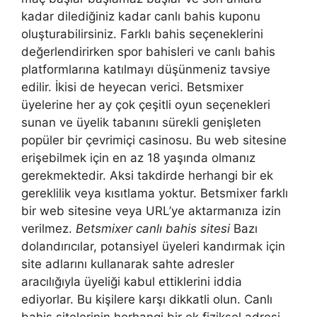
kadar dilediğiniz kadar canlı bahis kuponu
oluşturabilirsiniz. Farklı bahis seçeneklerini
değerlendirirken spor bahisleri ve canlı bahis
platformlarına katılmayı düşünmeniz tavsiye
edilir. İkisi de heyecan verici. Betsmixer
üyelerine her ay çok çeşitli oyun seçenekleri
sunan ve üyelik tabanını sürekli genişleten
popüler bir çevrimiçi casinosu. Bu web sitesine
erişebilmek için en az 18 yaşında olmanız
gerekmektedir. Aksi takdirde herhangi bir ek
gereklilik veya kısıtlama yoktur. Betsmixer farklı
bir web sitesine veya URL’ye aktarmanıza izin
verilmez.
Betsmixer canlı bahis sitesi
Bazı
dolandırıcılar, potansiyel üyeleri kandırmak için
site adlarını kullanarak sahte adresler
aracılığıyla üyeliği kabul ettiklerini iddia
ediyorlar. Bu kişilere karşı dikkatli olun. Canlı