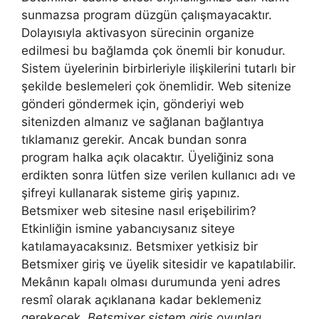
sunmazsa program düzgün çalışmayacaktır.
Dolayısıyla aktivasyon sürecinin organize
edilmesi bu bağlamda çok önemli bir konudur.
Sistem üyelerinin birbirleriyle ilişkilerini tutarlı bir
şekilde beslemeleri çok önemlidir. Web sitenize
gönderi göndermek için, gönderiyi web
sitenizden almanız ve sağlanan bağlantıya
tıklamanız gerekir. Ancak bundan sonra
program halka açık olacaktır. Üyeliğiniz sona
erdikten sonra lütfen size verilen kullanıcı adı ve
şifreyi kullanarak sisteme giriş yapınız.
Betsmixer web sitesine nasıl erişebilirim?
Etkinliğin ismine yabancıysanız siteye
katılamayacaksınız. Betsmixer yetkisiz bir
Betsmixer giriş ve üyelik sitesidir ve kapatılabilir.
Mekânın kapalı olması durumunda yeni adres
resmî olarak açıklanana kadar beklemeniz
gerekecek.
Betsmixer sistem giriş oyunları