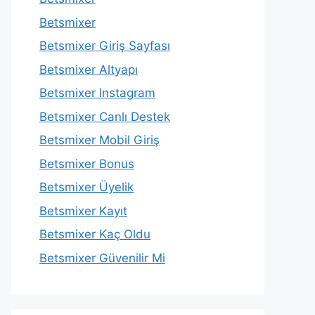
Betsmixer
Betsmixer Giriş Sayfası
Betsmixer Altyapı
Betsmixer Instagram
Betsmixer Canlı Destek
Betsmixer Mobil Giriş
Betsmixer Bonus
Betsmixer Üyelik
Betsmixer Kayıt
Betsmixer Kaç Oldu
Betsmixer Güvenilir Mi