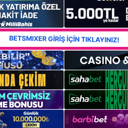
BETSMIXER GİRİŞ İÇİN TIKLAYINIZ!