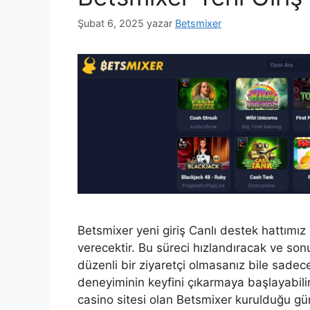
Şubat 6, 2025
yazar
Betsmixer
Betsmixer yeni giriş Canlı destek hattımız
verecektir. Bu süreci hızlandıracak ve sonu
düzenli bir ziyaretçi olmasanız bile sadec
deneyiminin keyfini çıkarmaya başlayabilir
casino sitesi olan Betsmixer kurulduğu 