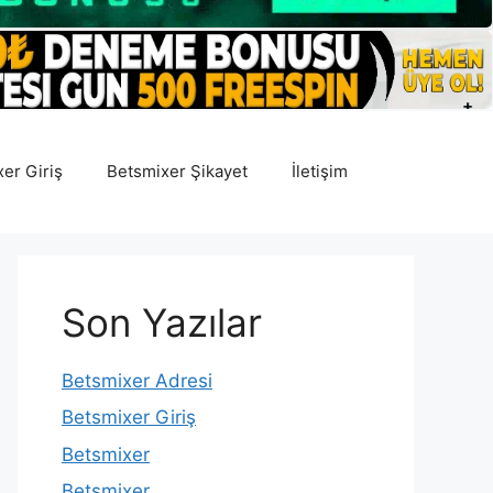
er Giriş
Betsmixer Şikayet
İletişim
Son Yazılar
Betsmixer Adresi
Betsmixer Giriş
Betsmixer
Betsmixer