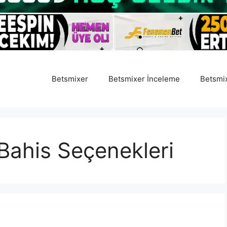
Betsmixer
Betsmixer İnceleme
Betsmix
 Bahis Seçenekleri